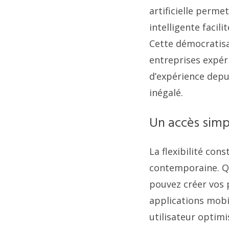
artificielle perm
intelligente facil
Cette démocratisa
entreprises expér
d’expérience depui
inégalé.
Un accès simpl
La flexibilité con
contemporaine. Qu
pouvez créer vos 
applications mobil
utilisateur optim