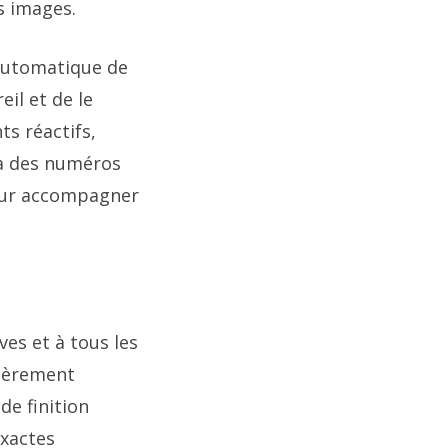
s images.
automatique de
il et de le
ts réactifs,
ia des numéros
our accompagner
ves et à tous les
lièrement
de finition
exactes