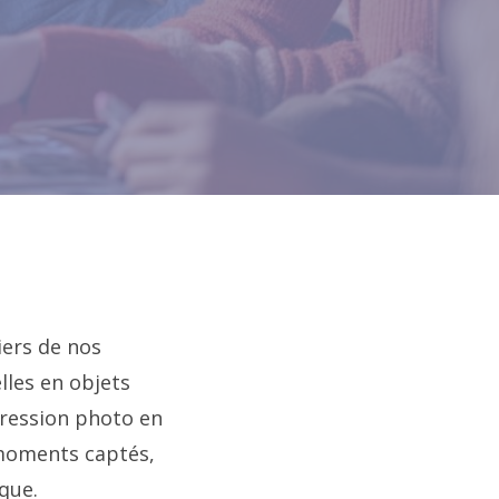
iers de nos
lles en objets
pression photo en
 moments captés,
que.