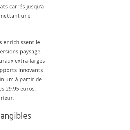
ats carrés jusqu’à
rmettant une
s enrichissent le
versions paysage,
muraux extra-larges
upports innovants
inium à partir de
ès 29,95 euros,
rieur.
angibles