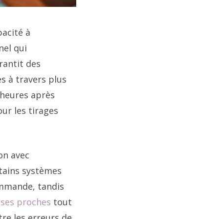
pacité à
nel qui
rantit des
s à travers plus
2 heures après
ur les tirages
on avec
tains systèmes
mmande, tandis
à ses proches
tout
re les erreurs de