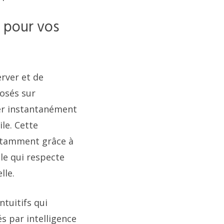
 pour vos
rver et de
osés sur
mer instantanément
le. Cette
otamment grâce à
le qui respecte
lle.
tuitifs qui
s par intelligence