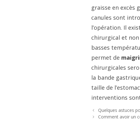
graisse en excès g
canules sont intr
l’opération. Il ex
chirurgical et non
basses température
permet de
maigri
chirurgicales sero
la bande gastriqu
taille de l’estoma
interventions son
Quelques astuces p
Comment avoir un co