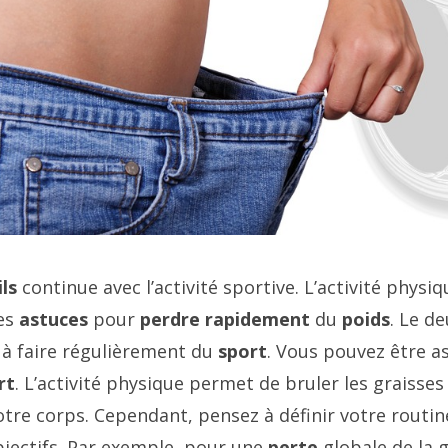
ls
continue avec l’activité sportive. L’activité physiq
res
astuces
pour
perdre
rapidement
du
poids
. Le d
, à faire régulièrement du
sport
. Vous pouvez être a
rt
. L’activité physique permet de bruler les graisses
tre corps. Cependant, pensez à définir votre routin
bjectifs. Par exemple, pour une
perte
globale de la 