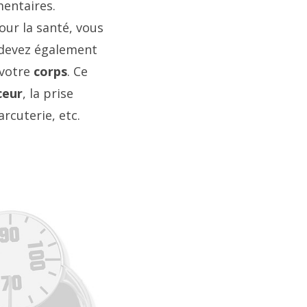
mentaires.
ur la santé, vous
 devez également
 votre
corps
. Ce
ceur
, la prise
rcuterie, etc.