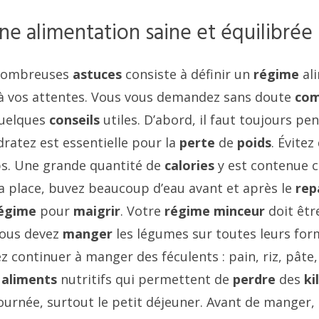
e alimentation saine et équilibrée
 nombreuses
astuces
consiste à définir un
régime
ali
 à vos attentes. Vous vous demandez sans doute
co
quelques
conseils
utiles. D’abord, il faut toujours pe
dratez est essentielle pour la
perte
de
poids
. Évitez
ops. Une grande quantité de
calories
y est contenue ce
la place, buvez beaucoup d’eau avant et après le
rep
égime
pour
maigrir
. Votre
régime
minceur
doit être
vous devez
manger
les légumes sur toutes leurs for
z continuer à manger des féculents : pain, riz, pât
s
aliments
nutritifs qui permettent de
perdre
des
ki
journée, surtout le petit déjeuner. Avant de manger,