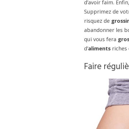
d’avoir faim. Enfi
Supprimez de votr
risquez de
grossi
abandonner les bo
qui vous fera
gros
d’
aliments
riches 
Faire réguli