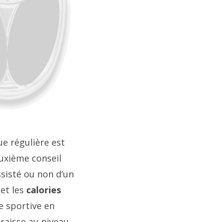
ue régulière est
euxième conseil
ssisté ou non d’un
 et les
calories
e sportive en
graisse au niveau