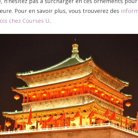
oie, n’hésitez pas à surcharger en ces ornements pou
meure. Pour en savoir plus, vous trouverez des
inform
ois chez Courses U
.