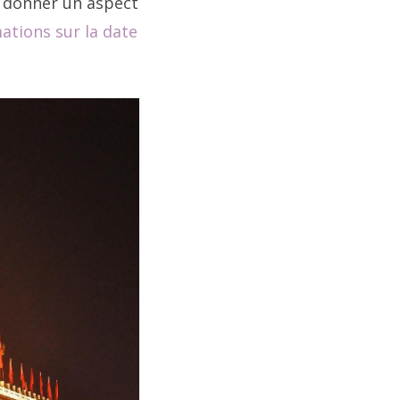
r donner un aspect
ations sur la date