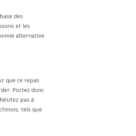
 base des
sons et les
bonne alternative
our que ce repas
rder. Portez donc
hésitez pas à
hinois, tels que