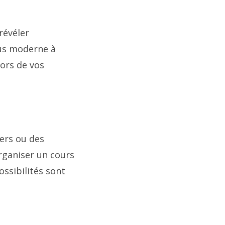
révéler
lus moderne à
lors de vos
iers ou des
rganiser un cours
ossibilités sont