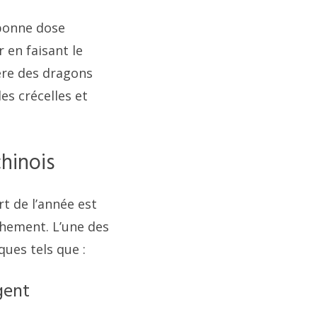
 bonne dose
r en faisant le
ère des dragons
es crécelles et
hinois
t de l’année est
chement. L’une des
ues tels que :
gent