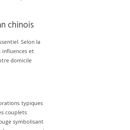
an chinois
sentiel. Selon la
 influences et
otre domicile
corations typiques
les couplets
rouge symbolisant