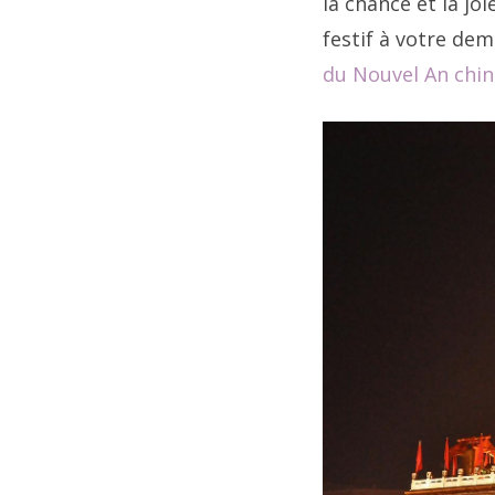
la chance et la j
festif à votre de
du Nouvel An chin