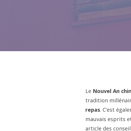
Le
Nouvel An chin
tradition millénai
repas
. C’est égal
mauvais esprits et
article des consei