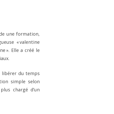
de une formation,
gueuse « valentine
 ». Elle a créé le
iaux.
i libérer du temps
tion simple selon
 plus chargé d’un