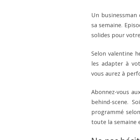
Un businessman d
sa semaine. Episo
solides pour votr
Selon valentine h
les adapter à vot
vous aurez à perf
Abonnez-vous aux
behind-scene. So
programmé selon v
toute la semaine e